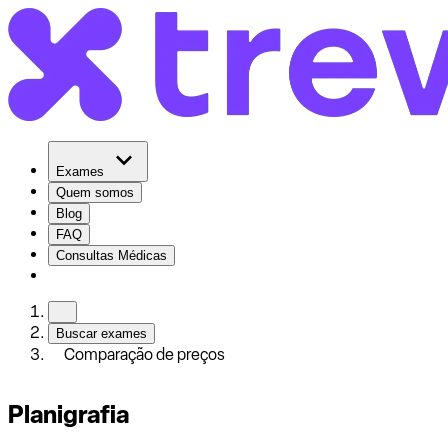
Exames
Quem somos
Blog
FAQ
Consultas Médicas
Buscar exames
Comparação de preços
Planigrafia