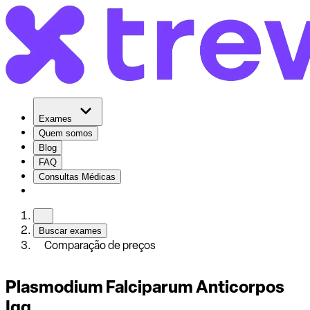
Exames
Quem somos
Blog
FAQ
Consultas Médicas
Buscar exames
Comparação de preços
Plasmodium Falciparum Anticorpos
Igg