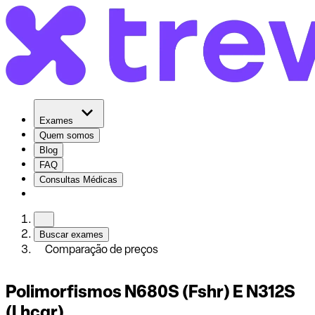
Exames
Quem somos
Blog
FAQ
Consultas Médicas
Buscar exames
Comparação de preços
Polimorfismos N680S (Fshr) E N312S
(Lhcgr)