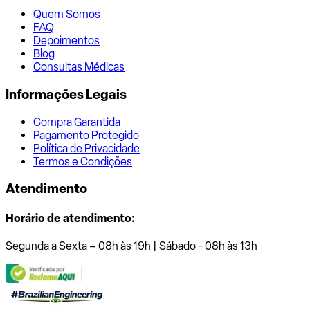
Quem Somos
FAQ
Depoimentos
Blog
Consultas Médicas
Informações Legais
Compra Garantida
Pagamento Protegido
Política de Privacidade
Termos e Condições
Atendimento
Horário de atendimento:
Segunda a Sexta – 08h às 19h | Sábado - 08h às 13h