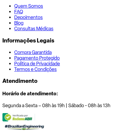
Quem Somos
FAQ
Depoimentos
Blog
Consultas Médicas
Informações Legais
Compra Garantida
Pagamento Protegido
Política de Privacidade
Termos e Condições
Atendimento
Horário de atendimento:
Segunda a Sexta – 08h às 19h | Sábado - 08h às 13h