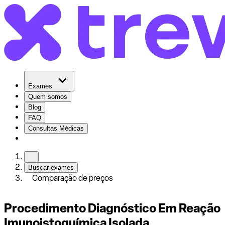
Exames
Quem somos
Blog
FAQ
Consultas Médicas
Buscar exames
Comparação de preços
Procedimento Diagnóstico Em Reação
Imunoistoquímica Isolada