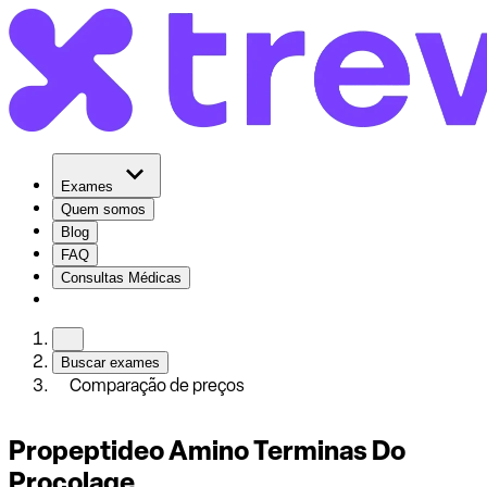
Exames
Quem somos
Blog
FAQ
Consultas Médicas
Buscar exames
Comparação de preços
Propeptideo Amino Terminas Do
Procolage