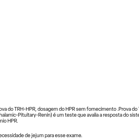
rova do TRH-HPR, dosagem do HPR sem fornecimento .
Prova do
amic-Pituitary-Renin) é um teste que avalia a resposta do sist
ônio HPR.
necessidade de jejum para esse exame.