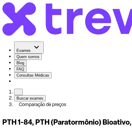
Exames
Quem somos
Blog
FAQ
Consultas Médicas
Buscar exames
Comparação de preços
PTH 1-84, PTH (Paratormônio) Bioativo,