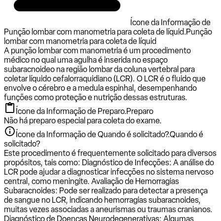
Ícone da Informação de
Punção lombar com manometria para coleta de líquid.
Punção
lombar com manometria para coleta de líquid
A punção lombar com manometria é um procedimento
médico no qual uma agulha é inserida no espaço
subaracnoideo na região lombar da coluna vertebral para
coletar líquido cefalorraquidiano (LCR). O LCR é o fluido que
envolve o cérebro e a medula espinhal, desempenhando
funções como proteção e nutrição dessas estruturas.
Ícone da Informação de Preparo.
Preparo
Não há preparo especial para coleta do exame.
Ícone da Informação de Quando é solicitado?.
Quando é
solicitado?
Este procedimento é frequentemente solicitado para diversos
propósitos, tais como: Diagnóstico de Infecções: A análise do
LCR pode ajudar a diagnosticar infecções no sistema nervoso
central, como meningite. Avaliação de Hemorragias
Subaracnoides: Pode ser realizado para detectar a presença
de sangue no LCR, indicando hemorragias subaracnoides,
muitas vezes associadas a aneurismas ou traumas cranianos.
Diagnóstico de Doenças Neurodegenerativas: Algumas