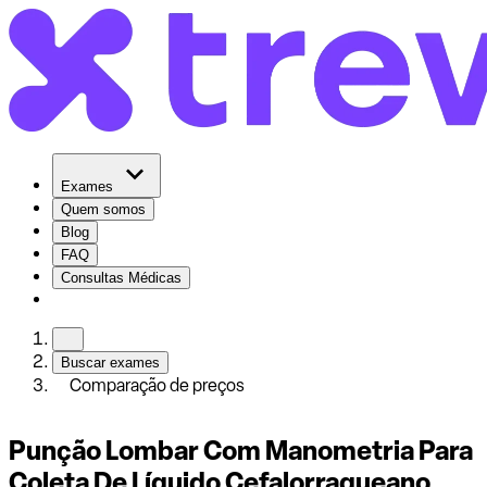
Exames
Quem somos
Blog
FAQ
Consultas Médicas
Buscar exames
Comparação de preços
Punção Lombar Com Manometria Para
Coleta De Líquido Cefalorraqueano