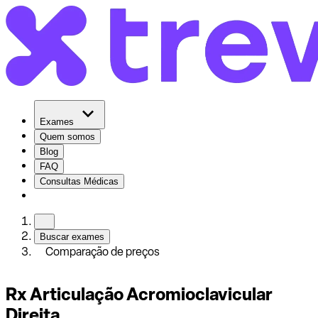
Exames
Quem somos
Blog
FAQ
Consultas Médicas
Buscar exames
Comparação de preços
Rx Articulação Acromioclavicular
Direita