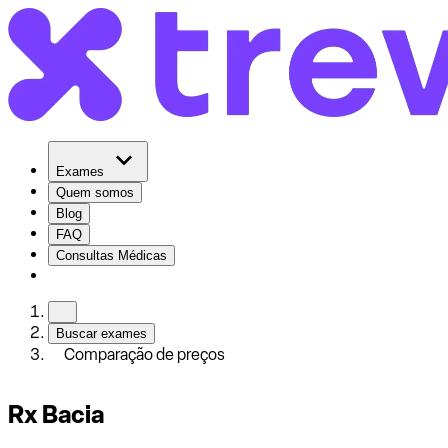
Exames
Quem somos
Blog
FAQ
Consultas Médicas
Buscar exames
Comparação de preços
Rx Bacia