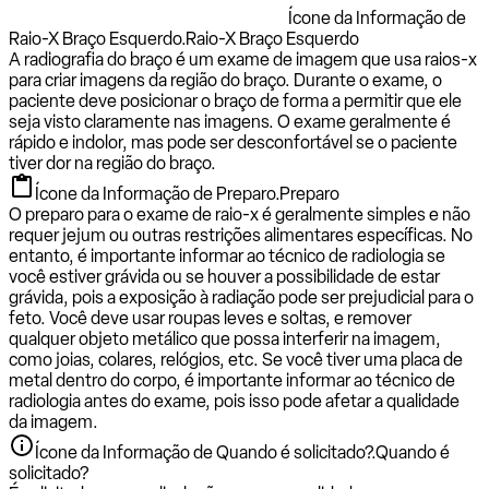
Ícone da Informação de
Raio-X Braço Esquerdo.
Raio-X Braço Esquerdo
A radiografia do braço é um exame de imagem que usa raios-x
para criar imagens da região do braço. Durante o exame, o
paciente deve posicionar o braço de forma a permitir que ele
seja visto claramente nas imagens. O exame geralmente é
rápido e indolor, mas pode ser desconfortável se o paciente
tiver dor na região do braço.
Ícone da Informação de Preparo.
Preparo
O preparo para o exame de raio-x é geralmente simples e não
requer jejum ou outras restrições alimentares específicas. No
entanto, é importante informar ao técnico de radiologia se
você estiver grávida ou se houver a possibilidade de estar
grávida, pois a exposição à radiação pode ser prejudicial para o
feto. Você deve usar roupas leves e soltas, e remover
qualquer objeto metálico que possa interferir na imagem,
como joias, colares, relógios, etc. Se você tiver uma placa de
metal dentro do corpo, é importante informar ao técnico de
radiologia antes do exame, pois isso pode afetar a qualidade
da imagem.
Ícone da Informação de Quando é solicitado?.
Quando é
solicitado?