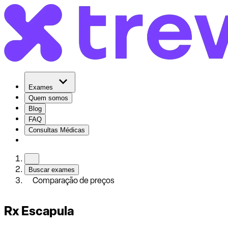
Exames
Quem somos
Blog
FAQ
Consultas Médicas
Buscar exames
Comparação de preços
Rx Escapula