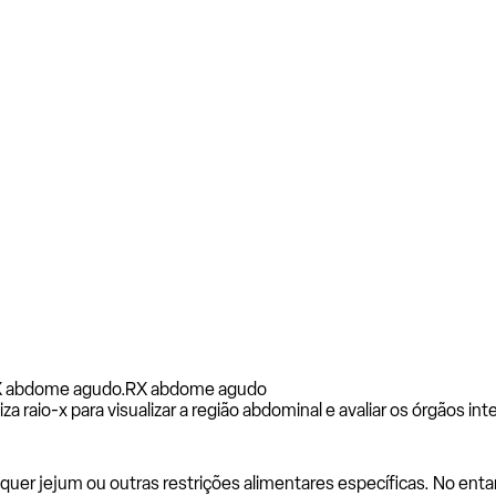
X abdome agudo.
RX abdome agudo
io-x para visualizar a região abdominal e avaliar os órgãos interno
uer jejum ou outras restrições alimentares específicas. No entan