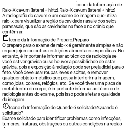
Ícone da Informação de
Raio-X cavum (lateral + hirtz).
Raio-X cavum (lateral + hirtz)
A radiografia do cavum é um exame de imagem que utiliza
raio-x para visualizar a região da cavidade nasal e dos seios
paranasais, que são as cavidades na face e no crânio que
contêm ar.
Ícone da Informação de Preparo.
Preparo
O preparo para o exame de raio-x é geralmente simples e não
requer jejum ou outras restrições alimentares específicas. No
entanto, é importante informar ao técnico de radiologia se
você estiver grávida ou se houver a possibilidade de estar
grávida, pois a exposição à radiação pode ser prejudicial para o
feto. Você deve usar roupas leves e soltas, e remover
qualquer objeto metálico que possa interferir na imagem,
como joias, colares, relógios, etc. Se você tiver uma placa de
metal dentro do corpo, é importante informar ao técnico de
radiologia antes do exame, pois isso pode afetar a qualidade
da imagem.
Ícone da Informação de Quando é solicitado?.
Quando é
solicitado?
Exame solicitado para identificar problemas como infecções,
tumores, fraturas, obstruções ou outras condições na região