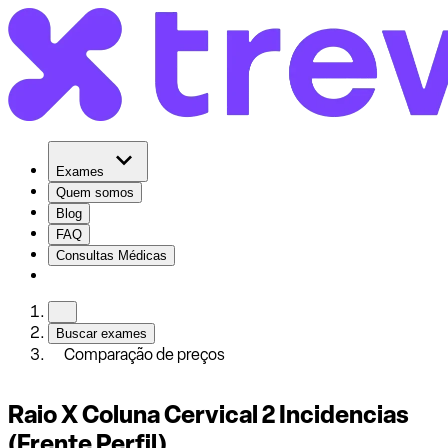
Exames
Quem somos
Blog
FAQ
Consultas Médicas
Buscar exames
Comparação de preços
Raio X Coluna Cervical 2 Incidencias
(Frente Perfil)