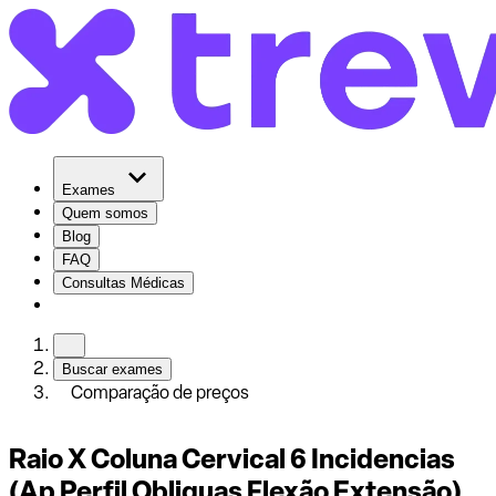
Exames
Quem somos
Blog
FAQ
Consultas Médicas
Buscar exames
Comparação de preços
Raio X Coluna Cervical 6 Incidencias
(Ap Perfil Obliquas Flexão Extensão)