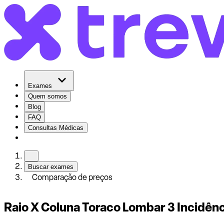
Exames
Quem somos
Blog
FAQ
Consultas Médicas
Buscar exames
Comparação de preços
Raio X Coluna Toraco Lombar 3 Incidên