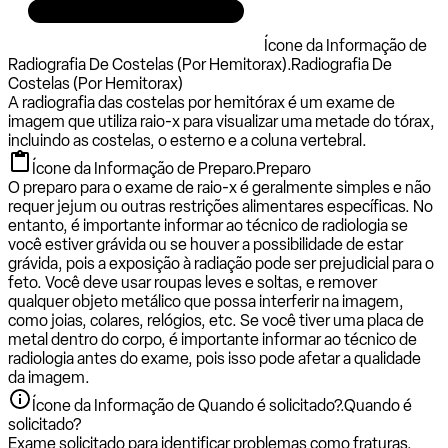
Ícone da Informação de
Radiografia De Costelas (Por Hemitorax).
Radiografia De
Costelas (Por Hemitorax)
A radiografia das costelas por hemitórax é um exame de
imagem que utiliza raio-x para visualizar uma metade do tórax,
incluindo as costelas, o esterno e a coluna vertebral.
Ícone da Informação de Preparo.
Preparo
O preparo para o exame de raio-x é geralmente simples e não
requer jejum ou outras restrições alimentares específicas. No
entanto, é importante informar ao técnico de radiologia se
você estiver grávida ou se houver a possibilidade de estar
grávida, pois a exposição à radiação pode ser prejudicial para o
feto. Você deve usar roupas leves e soltas, e remover
qualquer objeto metálico que possa interferir na imagem,
como joias, colares, relógios, etc. Se você tiver uma placa de
metal dentro do corpo, é importante informar ao técnico de
radiologia antes do exame, pois isso pode afetar a qualidade
da imagem.
Ícone da Informação de Quando é solicitado?.
Quando é
solicitado?
Exame solicitado para identificar problemas como fraturas,