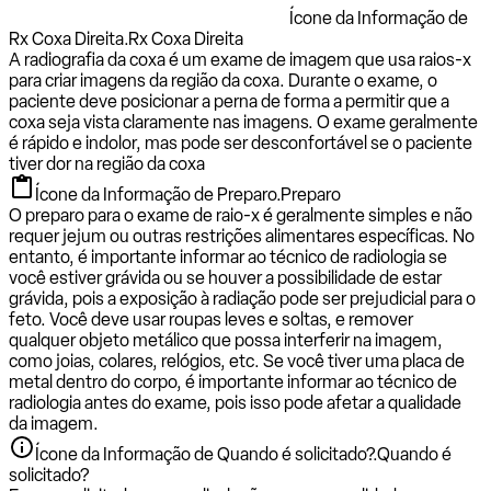
Ícone da Informação de
Rx Coxa Direita.
Rx Coxa Direita
A radiografia da coxa é um exame de imagem que usa raios-x
para criar imagens da região da coxa. Durante o exame, o
paciente deve posicionar a perna de forma a permitir que a
coxa seja vista claramente nas imagens. O exame geralmente
é rápido e indolor, mas pode ser desconfortável se o paciente
tiver dor na região da coxa
Ícone da Informação de Preparo.
Preparo
O preparo para o exame de raio-x é geralmente simples e não
requer jejum ou outras restrições alimentares específicas. No
entanto, é importante informar ao técnico de radiologia se
você estiver grávida ou se houver a possibilidade de estar
grávida, pois a exposição à radiação pode ser prejudicial para o
feto. Você deve usar roupas leves e soltas, e remover
qualquer objeto metálico que possa interferir na imagem,
como joias, colares, relógios, etc. Se você tiver uma placa de
metal dentro do corpo, é importante informar ao técnico de
radiologia antes do exame, pois isso pode afetar a qualidade
da imagem.
Ícone da Informação de Quando é solicitado?.
Quando é
solicitado?