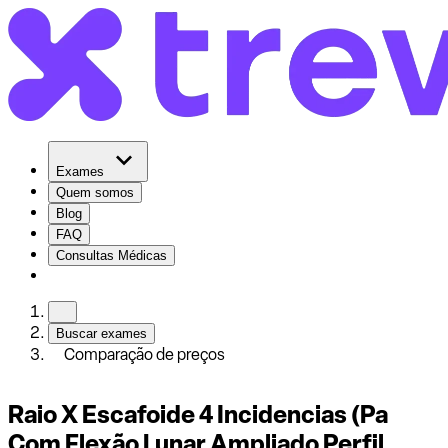
Exames
Quem somos
Blog
FAQ
Consultas Médicas
Buscar exames
Comparação de preços
Raio X Escafoide 4 Incidencias (Pa
Com Flexão Lunar Ampliado Perfil