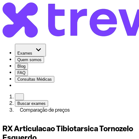
Exames
Quem somos
Blog
FAQ
Consultas Médicas
Buscar exames
Comparação de preços
RX Articulacao Tibiotarsica Tornozelo
Esquerdo