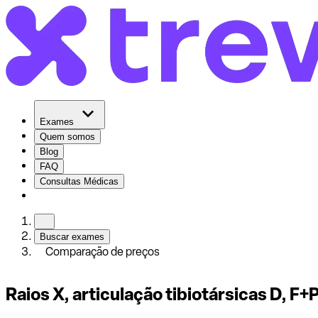
Exames
Quem somos
Blog
FAQ
Consultas Médicas
Buscar exames
Comparação de preços
Raios X, articulação tibiotársicas D, F+