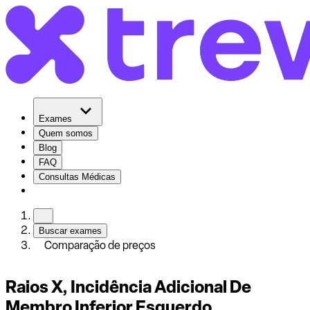
Exames
Quem somos
Blog
FAQ
Consultas Médicas
Buscar exames
Comparação de preços
Raios X, Incidência Adicional De
Membro Inferior Esquerdo