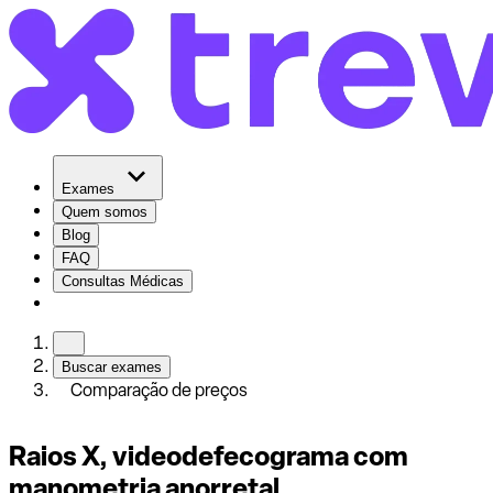
Exames
Quem somos
Blog
FAQ
Consultas Médicas
Buscar exames
Comparação de preços
Raios X, videodefecograma com
manometria anorretal