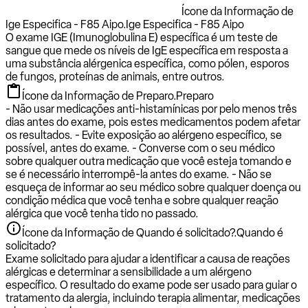
Ícone da Informação de
Ige Especifica - F85 Aipo.
Ige Especifica - F85 Aipo
O exame IGE (Imunoglobulina E) específica é um teste de
sangue que mede os níveis de IgE específica em resposta a
uma substância alérgenica específica, como pólen, esporos
de fungos, proteínas de animais, entre outros.
Ícone da Informação de Preparo.
Preparo
- Não usar medicações anti-histamínicas por pelo menos três
dias antes do exame, pois estes medicamentos podem afetar
os resultados. - Evite exposição ao alérgeno específico, se
possível, antes do exame. - Converse com o seu médico
sobre qualquer outra medicação que você esteja tomando e
se é necessário interrompê-la antes do exame. - Não se
esqueça de informar ao seu médico sobre qualquer doença ou
condição médica que você tenha e sobre qualquer reação
alérgica que você tenha tido no passado.
Ícone da Informação de Quando é solicitado?.
Quando é
solicitado?
Exame solicitado para ajudar a identificar a causa de reações
alérgicas e determinar a sensibilidade a um alérgeno
específico. O resultado do exame pode ser usado para guiar o
tratamento da alergia, incluindo terapia alimentar, medicações