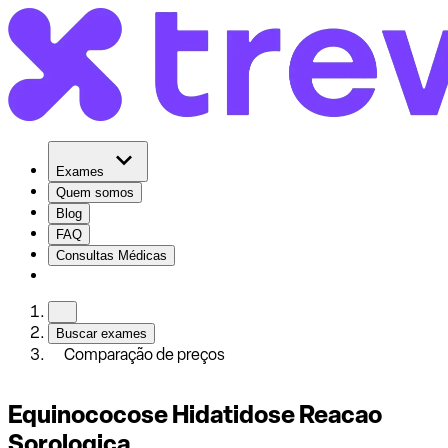
Exames
Quem somos
Blog
FAQ
Consultas Médicas
Buscar exames
Comparação de preços
Equinococose Hidatidose Reacao
Sorologica