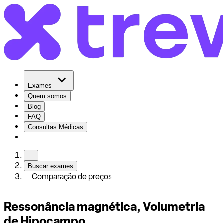
Exames
Quem somos
Blog
FAQ
Consultas Médicas
Buscar exames
Comparação de preços
Ressonância magnética, Volumetria
de Hipocampo