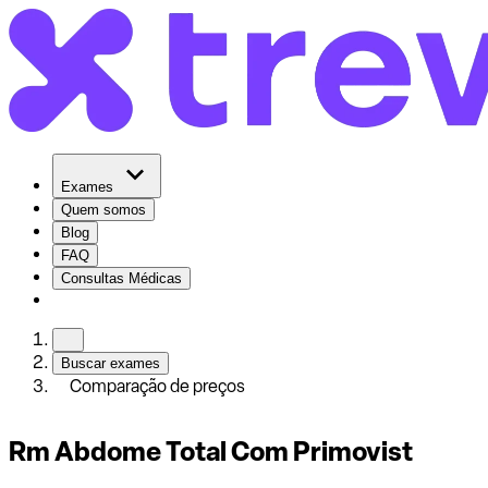
Exames
Quem somos
Blog
FAQ
Consultas Médicas
Buscar exames
Comparação de preços
Rm Abdome Total Com Primovist