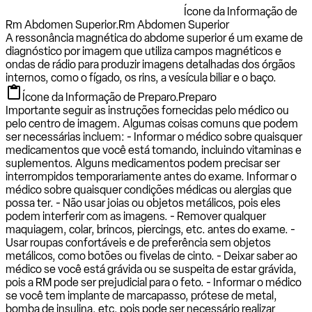
Ícone da Informação de
Rm Abdomen Superior.
Rm Abdomen Superior
A ressonância magnética do abdome superior é um exame de
diagnóstico por imagem que utiliza campos magnéticos e
ondas de rádio para produzir imagens detalhadas dos órgãos
internos, como o fígado, os rins, a vesícula biliar e o baço.
Ícone da Informação de Preparo.
Preparo
Importante seguir as instruções fornecidas pelo médico ou
pelo centro de imagem. Algumas coisas comuns que podem
ser necessárias incluem: - Informar o médico sobre quaisquer
medicamentos que você está tomando, incluindo vitaminas e
suplementos. Alguns medicamentos podem precisar ser
interrompidos temporariamente antes do exame. Informar o
médico sobre quaisquer condições médicas ou alergias que
possa ter. - Não usar joias ou objetos metálicos, pois eles
podem interferir com as imagens. - Remover qualquer
maquiagem, colar, brincos, piercings, etc. antes do exame. -
Usar roupas confortáveis e de preferência sem objetos
metálicos, como botões ou fivelas de cinto. - Deixar saber ao
médico se você está grávida ou se suspeita de estar grávida,
pois a RM pode ser prejudicial para o feto. - Informar o médico
se você tem implante de marcapasso, prótese de metal,
bomba de insulina, etc, pois pode ser necessário realizar