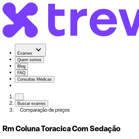
Exames
Quem somos
Blog
FAQ
Consultas Médicas
Buscar exames
Comparação de preços
Rm Coluna Toracica Com Sedação