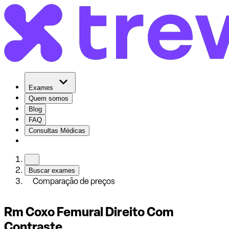
Exames
Quem somos
Blog
FAQ
Consultas Médicas
Buscar exames
Comparação de preços
Rm Coxo Femural Direito Com
Contraste