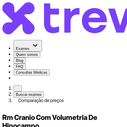
Exames
Quem somos
Blog
FAQ
Consultas Médicas
Buscar exames
Comparação de preços
Rm Cranio Com Volumetria De
Hipocampo