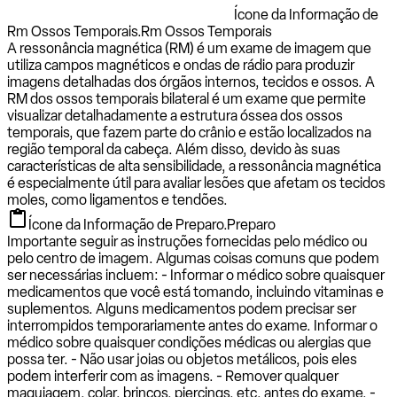
Ícone da Informação de
Rm Ossos Temporais.
Rm Ossos Temporais
A ressonância magnética (RM) é um exame de imagem que
utiliza campos magnéticos e ondas de rádio para produzir
imagens detalhadas dos órgãos internos, tecidos e ossos. A
RM dos ossos temporais bilateral é um exame que permite
visualizar detalhadamente a estrutura óssea dos ossos
temporais, que fazem parte do crânio e estão localizados na
região temporal da cabeça. Além disso, devido às suas
características de alta sensibilidade, a ressonância magnética
é especialmente útil para avaliar lesões que afetam os tecidos
moles, como ligamentos e tendões.
Ícone da Informação de Preparo.
Preparo
Importante seguir as instruções fornecidas pelo médico ou
pelo centro de imagem. Algumas coisas comuns que podem
ser necessárias incluem: - Informar o médico sobre quaisquer
medicamentos que você está tomando, incluindo vitaminas e
suplementos. Alguns medicamentos podem precisar ser
interrompidos temporariamente antes do exame. Informar o
médico sobre quaisquer condições médicas ou alergias que
possa ter. - Não usar joias ou objetos metálicos, pois eles
podem interferir com as imagens. - Remover qualquer
maquiagem, colar, brincos, piercings, etc. antes do exame. -