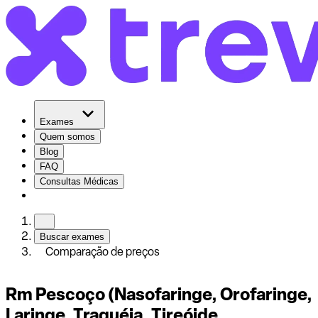
Exames
Quem somos
Blog
FAQ
Consultas Médicas
Buscar exames
Comparação de preços
Rm Pescoço (Nasofaringe, Orofaringe,
Laringe, Traquéia, Tireóide,