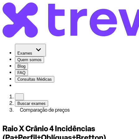
Exames
Quem somos
Blog
FAQ
Consultas Médicas
Buscar exames
Comparação de preços
Raio X Crânio 4 Incidências
(Pa+Perfil+Oblíquas+Bretton)