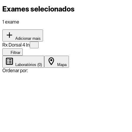
Exames selecionados
1 exame
Adicionar mais
Rx Dorsal 4 In
Filtrar
Laboratórios (0)
Mapa
Ordenar por: