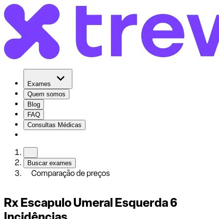
Exames
Quem somos
Blog
FAQ
Consultas Médicas
Buscar exames
Comparação de preços
Rx Escapulo Umeral Esquerda 6
Incidências