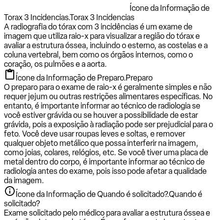
Ícone da Informação de
Torax 3 Incidencias.
Torax 3 Incidencias
A radiografia do tórax com 3 incidências é um exame de
imagem que utiliza raio-x para visualizar a região do tórax e
avaliar a estrutura óssea, incluindo o esterno, as costelas e a
coluna vertebral, bem como os órgãos internos, como o
coração, os pulmões e a aorta.
Ícone da Informação de Preparo.
Preparo
O preparo para o exame de raio-x é geralmente simples e não
requer jejum ou outras restrições alimentares específicas. No
entanto, é importante informar ao técnico de radiologia se
você estiver grávida ou se houver a possibilidade de estar
grávida, pois a exposição à radiação pode ser prejudicial para o
feto. Você deve usar roupas leves e soltas, e remover
qualquer objeto metálico que possa interferir na imagem,
como joias, colares, relógios, etc. Se você tiver uma placa de
metal dentro do corpo, é importante informar ao técnico de
radiologia antes do exame, pois isso pode afetar a qualidade
da imagem.
Ícone da Informação de Quando é solicitado?.
Quando é
solicitado?
Exame solicitado pelo médico para avaliar a estrutura óssea e