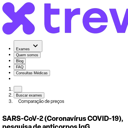
Exames
Quem somos
Blog
FAQ
Consultas Médicas
Buscar exames
Comparação de preços
SARS-CoV-2 (Coronavírus COVID-19),
pesquisa de anticorpos IgG