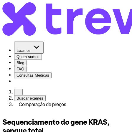
Exames
Quem somos
Blog
FAQ
Consultas Médicas
Buscar exames
Comparação de preços
Sequenciamento do gene KRAS,
sangue total