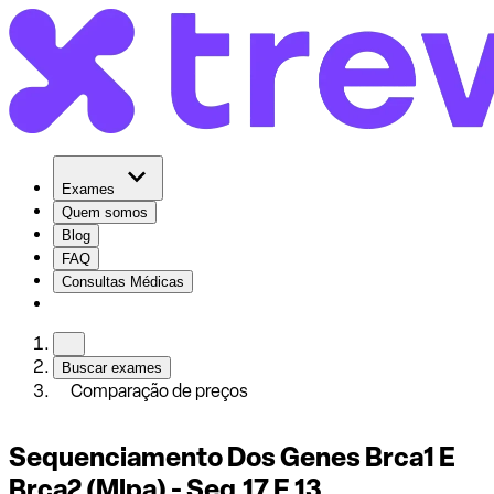
Exames
Quem somos
Blog
FAQ
Consultas Médicas
Buscar exames
Comparação de preços
Sequenciamento Dos Genes Brca1 E
Brca2 (Mlpa) - Seq.17 E 13