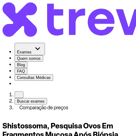
Exames
Quem somos
Blog
FAQ
Consultas Médicas
Buscar exames
Comparação de preços
Shistossoma, Pesquisa Ovos Em
Fragmentos Mucosa Após Biópsia