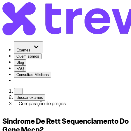
Exames
Quem somos
Blog
FAQ
Consultas Médicas
Buscar exames
Comparação de preços
Sindrome De Rett Sequenciamento Do
Gene Mecp2