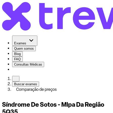
Exames
Quem somos
Blog
FAQ
Consultas Médicas
Buscar exames
Comparação de preços
Síndrome De Sotos - Mlpa Da Região
5Q35