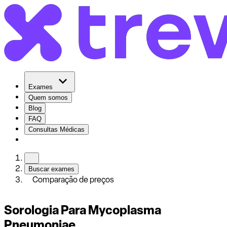
Exames
Quem somos
Blog
FAQ
Consultas Médicas
Buscar exames
Comparação de preços
Sorologia Para Mycoplasma
Pneumoniae