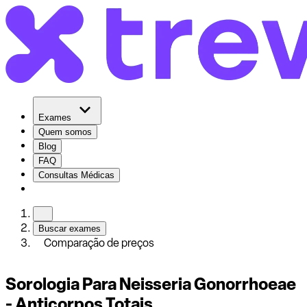
Exames
Quem somos
Blog
FAQ
Consultas Médicas
Buscar exames
Comparação de preços
Sorologia Para Neisseria Gonorrhoeae
- Anticorpos Totais