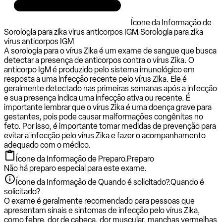
Ícone da Informação de
Sorologia para zika virus anticorpos IGM.
Sorologia para zika
virus anticorpos IGM
A sorologia para o vírus Zika é um exame de sangue que busca
detectar a presença de anticorpos contra o vírus Zika. O
anticorpo IgM é produzido pelo sistema imunológico em
resposta a uma infecção recente pelo vírus Zika. Ele é
geralmente detectado nas primeiras semanas após a infecção
e sua presença indica uma infecção ativa ou recente. É
importante lembrar que o vírus Zika é uma doença grave para
gestantes, pois pode causar malformações congênitas no
feto. Por isso, é importante tomar medidas de prevenção para
evitar a infecção pelo vírus Zika e fazer o acompanhamento
adequado com o médico.
Ícone da Informação de Preparo.
Preparo
Não há preparo especial para este exame.
Ícone da Informação de Quando é solicitado?.
Quando é
solicitado?
O exame é geralmente recomendado para pessoas que
apresentam sinais e sintomas de infecção pelo vírus Zika,
como febre, dor de cabeça, dor muscular, manchas vermelhas