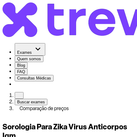
Exames
Quem somos
Blog
FAQ
Consultas Médicas
Buscar exames
Comparação de preços
Sorologia Para Zika Virus Anticorpos
Igm