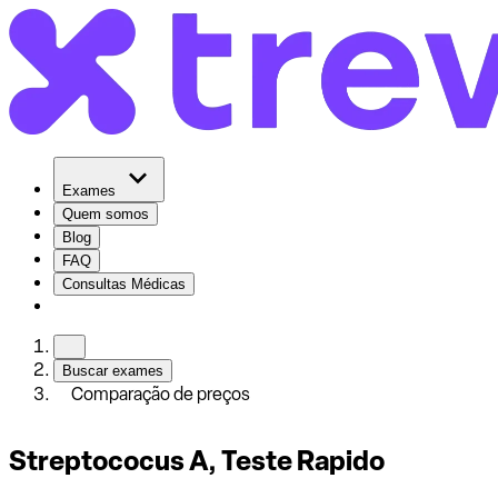
Exames
Quem somos
Blog
FAQ
Consultas Médicas
Buscar exames
Comparação de preços
Streptococus A, Teste Rapido