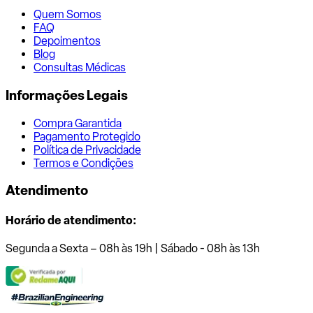
Quem Somos
FAQ
Depoimentos
Blog
Consultas Médicas
Informações Legais
Compra Garantida
Pagamento Protegido
Política de Privacidade
Termos e Condições
Atendimento
Horário de atendimento:
Segunda a Sexta – 08h às 19h | Sábado - 08h às 13h